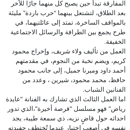
المفارقة تبدأ حين يصبح كل منهما جارًا للآخر
بعد الطلاق، لتشتعل بينهما “حرب باردة” مليئة
بالمواقف الساخرة، تمتد إلى عائلتيهما، في
طرح يجمع بين الطرافة والرسائل الاجتماعية
الخفيفة.
العمل من تأليف ولاء شريف، وإخراج محمود
كريم، ويضم نخبة من النجوم، في مقدمتهم
أحمد داود وميرنا جميل، إلى جانب محمود
حافظ، محمد محمود، شيرين ، وعدد من
الفنانين الشباب.
اما العمل الثالث الذي تشارك به الفنانة "عايدة
رياض" فهو مسلسل "فرصة أخيرة"،الذي تدور
احداثه حول قاضٍ نزيه، ذي سمعة طيبة، يجد
نفسه في أصعب اختبار عندما تُختطف حفيدته