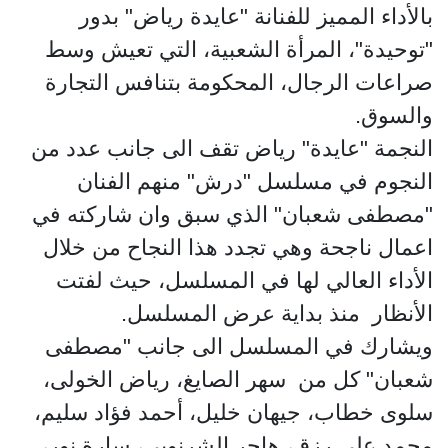
بالأداء المميز للفنانة "عايدة رياض" بدور
"توحيدة"، المرأة الشعبية، التي تعيش وسط
صراعات الرجال، المحكومة بتنافس التجارة
والسوق.
النجمة "عايدة" رياض تقف الى جانب عدد من
النجوم في مسلسل "درش" منهم الفنان
"مصطفى شعبان" الذي سبق وان شاركته في
اعمال ناجحة وهي تجدد هذا النجاح من خلال
الأداء العالي لها في المسلسل، حيث لفتت
الأنظار منذ بداية عرض المسلسل.
ويشارك في المسلسل الى جانب "مصطفى
شعبان" كل من سهر الصايغ، رياض الخولى،
سلوى خطاب، جيهان خليل، أحمد فؤاد سليم،
محمد على رزق، هاجر الشرنوبي، سارة نور،