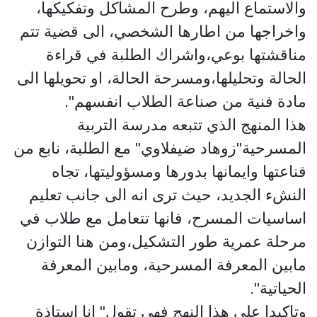
والاستماع اليهم، وطرح المشاكل وتفكيكها،
واخراجها من اطارها الشخصي، الى قضية تتم
مناقشتها بوعي،واشراك الطلبة في قراءة
الحالة وتحليلها،ومسرحة الحالة، او تحويلها الى
مادة فنية من صناعة الطلاب انفسهم".
هذا المنهج الذي تتبعه مدرسة التربية
المسرحية"زوهاد ضيفلاوي" مع الطلبة، نابع من
قناعتها وايمانها بدورها ومسؤوليتها، تجاه
النشء الجديد، حيث ترى انه الى جانب تعليم
اساسيات المسرح، فانها تتعامل مع طلاب في
مرحلة عمرية طور التشكيل،ومن هنا التوازن
مابين المعرفة المسرحية، ومابين المعرفة
الحياتية".
وتاكيدا على هذا النهج فهي تقول" انا استاذة