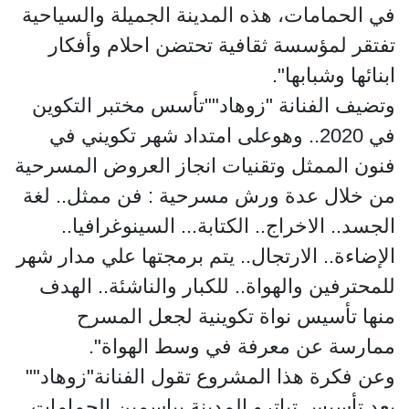
في الحمامات، هذه المدينة الجميلة والسياحية
تفتقر لمؤسسة ثقافية تحتضن احلام وأفكار
ابنائها وشبابها".
وتضيف الفنانة "زوهاد""تأسس مختبر التكوين
في 2020.. وهوعلى امتداد شهر تكويني في
فنون الممثل وتقنيات انجاز العروض المسرحية
من خلال عدة ورش مسرحية : فن ممثل.. لغة
الجسد.. الاخراج.. الكتابة... السينوغرافيا..
الإضاءة.. الارتجال.. يتم برمجتها علي مدار شهر
للمحترفين والهواة.. للكبار والناشئة.. الهدف
منها تأسيس نواة تكوينية لجعل المسرح
ممارسة عن معرفة في وسط الهواة".
وعن فكرة هذا المشروع تقول الفنانة"زوهاد""
بعد تأسيس تياترو المدينة بياسمين الحمامات