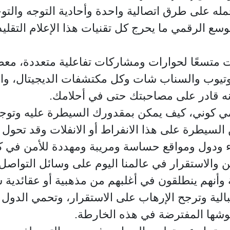
مله على طرق اتصالية واحدة وأحادية التوجه والتوجي
وسع الرقمي ما يحرج كل تقنيات هذا الإعلام التقلي
حت متسعًا لحوارات ومشاركات تفاعلية متعددة، معض
يوتيوب والسناب شات وكل مكتشفات الديجيتال، وال
أنه قادر على مصاحبتك حتى في أحلامك.
لامي كوني، كيف يمكن بمقدورك السيطرة عليه وتوج
السيطرة على هذا الانفراط أو الانفلات وقد تحول ك
 ودول ومواقع حساسة ومريبة ومهددة للأمن في كث
ن والاستقرار في عالمنا اليوم على وسائل التواصل 
أنهم ينطلقون في أغلبهم من مذهبية أو عقائدية س
بالية وترجح الإرهاب على الاستقرار، وتحمي الدول
وجيوشها المفترضة في هذه الخارطة.