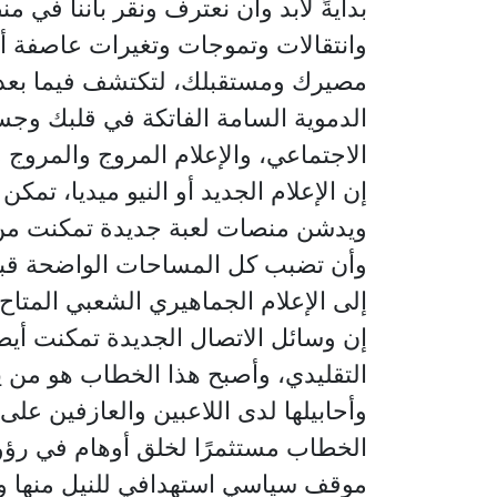
بدايةً
لابد وأن نعترف ونقر بأننا في 
وانتقالات وتموجات وتغيرات عاصفة أش
مصيرك ومستقبلك، لتكتشف فيما بعد، ب
الدموية السامة الفاتكة في قلبك و
الاجتماعي، والإعلام المروج والمروج م
إن الإعلام الجديد أو النيو ميديا، تم
ويدشن منصات لعبة جديدة تمكنت من أن
وأن تضبب كل المساحات الواضحة قبلا ف
إلى الإعلام الجماهيري الشعبي المتا
إن وسائل الاتصال الجديدة تمكنت أي
التقليدي، وأصبح هذا الخطاب هو من ي
وأحابيلها لدى اللاعبين والعازفين على
الخطاب مستثمرًا لخلق أوهام في رؤو
موقف سياسي استهدافي للنيل منها و