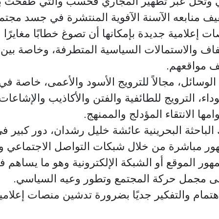
أتي وتحل عبر تطهير المجاري فحسب والتي طفحت بع
ف منابعه الآسنة الآفوية المنتشرة في جسد مجتمعا
إعلامية جديدة بإمكانها أن تصوغ خطابًا مغايرًا وق
اف والاستمالات السياسية المتطرفة، وخاصة بين ش
ف مواقعهم.
الوسائل، مجالاً للترويج الأسود والأعمى، خاصة ف
وداء، الترويج للطائفية والفتن والأكاذيب والإشاع
ها الانتقاء المؤدلج والممنهج.
ك الباحثة البحرينية عائشة خليل رشدان، دور كبير ف
ور مباشرة من خلال شبكات التواصل الاجتماعي وال
ور الموقع أو الشبكة الإلكترونية وهو ما يساهم في
ة على مجمل حركة المجتمع وتطور وعيه السياسي.
هتمام والتفكير جديًا بضرورة تدشين منصات إعلام