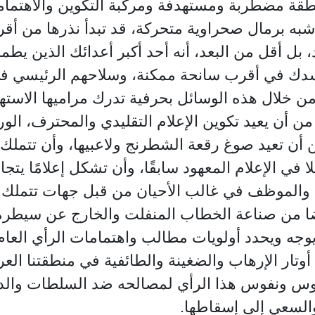
منطقة مضطربة ومستهدفة ومركبة التكوين والاهتما
به برمال صحراوية متحركة، قد تبدأ نذرها من أقرب
ل أقل من البعد، أنه أحد أكبر أعدائك الذين يط
جسدك في أقرب سانحة ممكنة، وسلاحهم الرئيسي 
ن خلال هذه الوسائل بحرفية تدرك مراميها الاستهدا
كن من أن يعيد تكوين الإعلام التقليدي والمحترف، 
 تعيد صوغ رقعة الشطرنج ولاعبيها، وأن تتملك بيا
ي الإعلام المعهود سابقًا، وأن تشكل إعلامًا يتجا
ح والموظف في غالب الأحيان من قبل جهات تتملك ال
ضا من صناعة الخطاب المنفلت والخارج عن سيطرة ا
وجه ويحدد أولويات مطالب واهتمامات الرأي العام،
 أوتار الإرهاب والضغينة والطائفية في منطقتنا الع
س ونفوس هذا الرأي لمصالحه ضد السلطات والدول ا
السعي إلى إسقاطها.