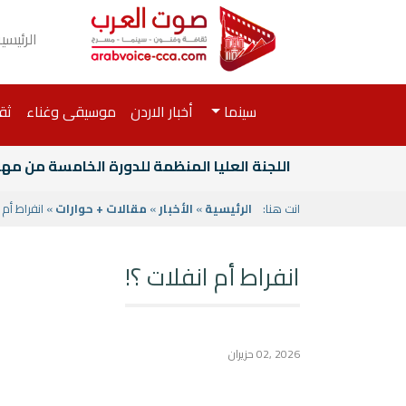
الرئيسي
سينما
أخبار الاردن
موسيقى وغناء
ثق
اللجنة العليا المنظمة للدورة الخامسة من مهر
انت هنا:
الرئيسية
»
الأخبار
»
مقالات + حوارات
» انفراط أم 
انفراط أم انفلات ؟!
2026 ,02 حزيران