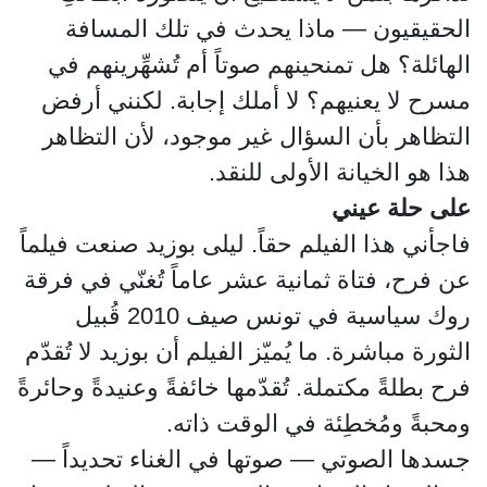
الحقيقيون — ماذا يحدث في تلك المسافة
الهائلة؟ هل تمنحينهم صوتاً أم تُشهِّرينهم في
مسرح لا يعنيهم؟ لا أملك إجابة. لكنني أرفض
التظاهر بأن السؤال غير موجود، لأن التظاهر
هذا هو الخيانة الأولى للنقد.
على حلة عيني
فاجأني هذا الفيلم حقاً. ليلى بوزيد صنعت فيلماً
عن فرح، فتاة ثمانية عشر عاماً تُغنّي في فرقة
روك سياسية في تونس صيف 2010 قُبيل
الثورة مباشرة. ما يُميّز الفيلم أن بوزيد لا تُقدّم
فرح بطلةً مكتملة. تُقدّمها خائفةً وعنيدةً وحائرةً
ومحبةً ومُخطِئة في الوقت ذاته.
جسدها الصوتي — صوتها في الغناء تحديداً —