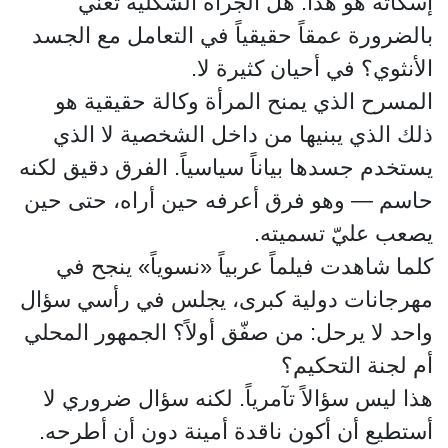
إسكاته هو هذا: هل الجرأة الشكلية تعني
بالضرورة عمقاً حقيقياً في التعامل مع الجسد
الأنثوي؟ في أحيان كثيرة لا.
المسرح الذي يمنح المرأة وكالة حقيقية هو
ذلك الذي يبنيها من داخل الشخصية لا الذي
يستخدم جسدها بياناً سياسياً. الفرق دقيق لكنه
حاسم — وهو فرق أعرفه حين أراه، حتى حين
يصعب عليّ تسميته.
كلما شاهدت فيلماً عربياً «نسوياً» ينجح في
مهرجانات دولية كبرى، يجلس في رأسي سؤال
واحد لا يرحل: من صفّق أولاً؟ الجمهور المحلي
أم لجنة التحكيم؟
هذا ليس سؤالاً تآمرياً. لكنه سؤال ضروري لا
أستطيع أن أكون ناقدة أمينة دون أن أطرحه.