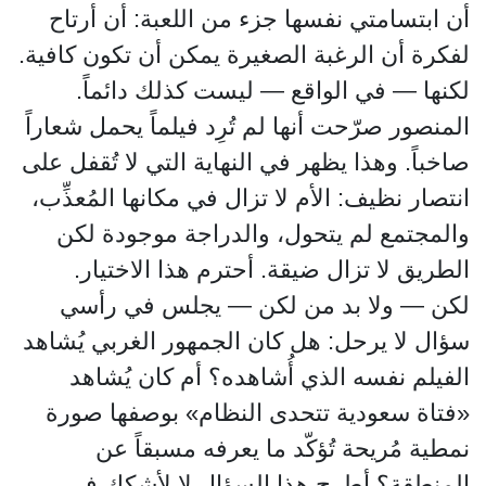
أن ابتسامتي نفسها جزء من اللعبة: أن أرتاح
لفكرة أن الرغبة الصغيرة يمكن أن تكون كافية.
لكنها — في الواقع — ليست كذلك دائماً.
المنصور صرّحت أنها لم تُرِد فيلماً يحمل شعاراً
صاخباً. وهذا يظهر في النهاية التي لا تُقفل على
انتصار نظيف: الأم لا تزال في مكانها المُعذِّب،
والمجتمع لم يتحول، والدراجة موجودة لكن
الطريق لا تزال ضيقة. أحترم هذا الاختيار.
لكن — ولا بد من لكن — يجلس في رأسي
سؤال لا يرحل: هل كان الجمهور الغربي يُشاهد
الفيلم نفسه الذي أُشاهده؟ أم كان يُشاهد
«فتاة سعودية تتحدى النظام» بوصفها صورة
نمطية مُريحة تُؤكّد ما يعرفه مسبقاً عن
المنطقة؟ أطرح هذا السؤال لا لأشكك في