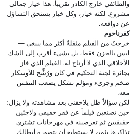
والطائفي خارج الكادر تقريباً. هذا خيار جمالي
مشروع. لكنه خيار، وكل خيار يستحق التساؤل
عن دوافعه.
كفرناحوم
خرجتُ من الفيلم مثقلةً أكثر مما ينبغي —
ليس بالحزن فقط، بل بشيء أقرب إلى الشك
الأخلاقي الذي لا أرتاح له. الفيلم الذي فاز
بجائزة لجنة التحكيم في كان ورُشِّح للأوسكار
ضخم وجريء ومؤلم بشكل يصعب التنفس
معه.
لكن سؤالاً ظل يلاحقني بعد مشاهدته ولا يزال:
حين تصنعين فيلماً عن فقر حقيقي ولاجئين
حقيقيين ثم تعرضينه في مهرجانات تشتري
تذاكرها بثمن لا يستطيع أن يتصوره أبطالكِ