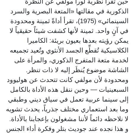
حين تقرأ نظرية لورا مولفي عن النظرة
الذكورية في مقالتها «المتعة البصرية والسرد
السينمائي» (1975)، تقرأ أداةً ثمينة ومحدودة
في آنٍ واحد. ثمينة لأنها كشفت شيئاً حقيقياً لا
يمكن رؤيته بعدها بعيون بريئة: الكاميرا
الكلاسيكية تُقطِّع الجسد الأنثوي وتُعيد تجميعه
لخدمة متعة المتفرج الذكوري، والمرأة على
الشاشة موضوع يُنظَر إليه لا ذات تنظر.
ومحدودة لأن مولفي كانت تتحدث عن هوليوود
السبعينيات — وحين ننقل هذه الأداة بالكامل
إلى سينما عربية تعمل في سياق ديني وطبقي
وما بعد استعماري مختلف جذرياً، يحدث تشويه
لا نلاحظه دائماً لأننا مشغولون بإعجابنا بالأداة.
و هذا نجده عند جوديث بتلر وفكرة أداء الجنس