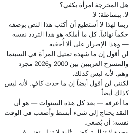
هل المخرجة امرأة يكفي؟
لا. ببساطة: لا.
ربما لهذا لا أستطيع أن أكتب هذا النص بوصفه
حكماً نهائياً. كل ما أملكه هو هذا التردد نفسه
— وهذا الإصرار على ألا أُخفيه.
لن أقول إن ما شهده تمثيل المرأة في السينما
والمسرح العربيين بين 2000 و2026 مجرد
وهم. لأنه ليس كذلك.
لكنني لن أقول أيضاً إن ما حدث كافٍ. لأنه ليس
كذلك أيضاً.
ما أعرفه — بعد كل هذه السنوات — هو أن
النقد يحتاج إلى شيء أبسط وأصعب في الوقت
نفسه: أن يُصغي.
وجدة لا تزال تركض. عُلية لا تزال تغني في