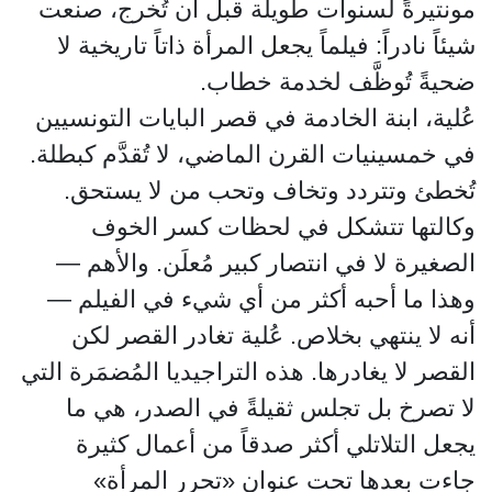
مونتيرةً لسنوات طويلة قبل أن تُخرج، صنعت
شيئاً نادراً: فيلماً يجعل المرأة ذاتاً تاريخية لا
ضحيةً تُوظَّف لخدمة خطاب.
عُلية، ابنة الخادمة في قصر البايات التونسيين
في خمسينيات القرن الماضي، لا تُقدَّم كبطلة.
تُخطئ وتتردد وتخاف وتحب من لا يستحق.
وكالتها تتشكل في لحظات كسر الخوف
الصغيرة لا في انتصار كبير مُعلَن. والأهم —
وهذا ما أحبه أكثر من أي شيء في الفيلم —
أنه لا ينتهي بخلاص. عُلية تغادر القصر لكن
القصر لا يغادرها. هذه التراجيديا المُضمَرة التي
لا تصرخ بل تجلس ثقيلةً في الصدر، هي ما
يجعل التلاتلي أكثر صدقاً من أعمال كثيرة
جاءت بعدها تحت عنوان «تحرر المرأة»