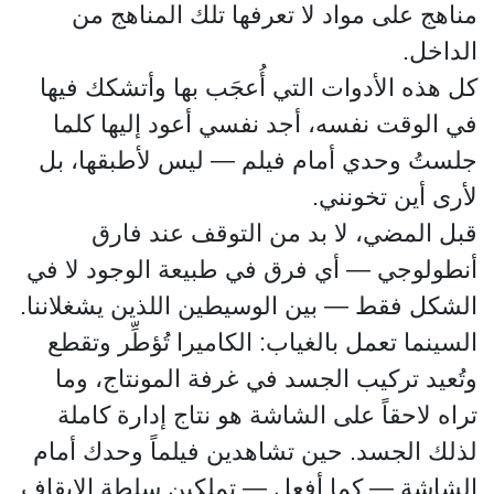
مناهج على مواد لا تعرفها تلك المناهج من
الداخل.
كل هذه الأدوات التي أُعجَب بها وأتشكك فيها
في الوقت نفسه، أجد نفسي أعود إليها كلما
جلستُ وحدي أمام فيلم — ليس لأطبقها، بل
لأرى أين تخونني.
قبل المضي، لا بد من التوقف عند فارق
أنطولوجي — أي فرق في طبيعة الوجود لا في
الشكل فقط — بين الوسيطين اللذين يشغلاننا.
السينما تعمل بالغياب: الكاميرا تُؤطِّر وتقطع
وتُعيد تركيب الجسد في غرفة المونتاج، وما
تراه لاحقاً على الشاشة هو نتاج إدارة كاملة
لذلك الجسد. حين تشاهدين فيلماً وحدك أمام
الشاشة — كما أفعل — تملكين سلطة الإيقاف