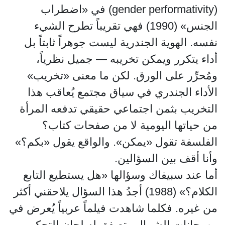
(gender performativity) في «اضطراب
الجنس» (1990) فهي تقريباً تطرح الشيء
نفسه. الهوية الجندرية ليست جوهراً ثابتاً بل
أداء يتكرر ويمكن تخريبه — جميل نظرياً،
ومُحرِّر على الورق. لكن ما معنى «تخريب»
الأداء الجندري في سياق مجتمع يُعاقب هذا
التخريب بثمن اجتماعي حقيقي تدفعه المرأة
من حياتها اليومية لا من صفحات كتاب؟
الفلسفة تقول «يمكن». والواقع يقول «بكم؟»
وأنا أقف بين السؤالين.
أما عند سبيفاك وسؤالها «هل يستطيع التابع
الكلام؟» (1988) أجدُ هذا السؤال يلاحقني أكثر
من غيره. فكلما شاهدت فيلماً عربياً يُعرض في
مهرجانات الشمال وتصفق له لجان التحكيم،