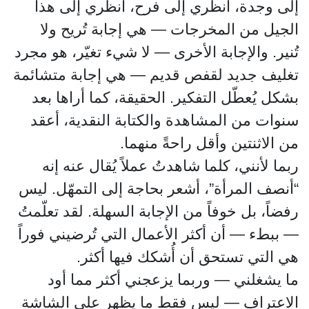
إلى وجدة، انظري إلى فرح، انظري إلى هذا
الجيل من المخرجات — هي إجابة تُريح ولا
تُنير. والإجابة الأخرى — لا شيء تغيّر، هو مجرد
تغليف جديد لقفص قديم — هي إجابة متشائمة
بشكل يُعطّل التفكير. الحقيقة، كما أراها بعد
سنوات من المشاهدة والكتابة النقدية، أعقد
من الاثنتين وأقل راحةً منهما.
ربما لأنني، كلما شاهدتُ عملاً يُقال عنه إنه
“أنصف المرأة”، أشعر بحاجة إلى التمهّل. ليس
رفضاً، بل خوفاً من الإجابة السهلة. لقد تعلّمتُ
— ببطء — أن أكثر الأعمال التي تُرضيني فوراً
هي التي تستحق أن أُشكك فيها أكثر.
ما يشغلني — وربما يزعجني أكثر مما أود
الاعتراف — ليس فقط ما يظهر على الشاشة