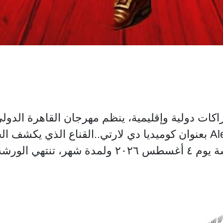
ورشة للمدرب الإيطالي Alessio Nardin بعنوان كوميديا دي لارتي..القن
الثقافي الإيطالي بالقاهرة، تبدأ الورشة يوم ٤ 