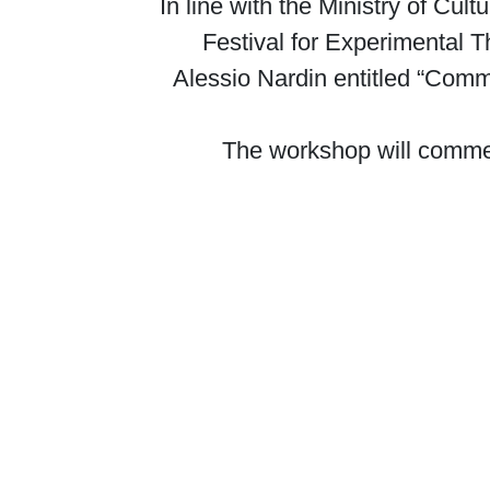
In line with the Ministry of Cult
Festival for Experimental Th
Alessio Nardin entitled “Comm
The workshop will commenc