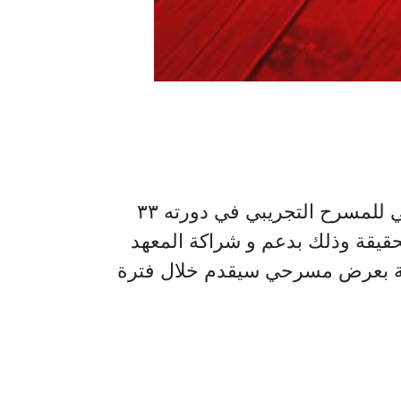
تنفيذاً لتوجهات وزارة الثقافة بعقد شراكات دولية وإقليمية، ينظم مهرجان القاهرة الدولي للمسرح التجريبي في دورته ٣٣
اع الذي يكشف الحقيقة وذلك بدعم و شراكة المعهد
أغسطس ٢٠٢٦ ولمدة شهر، تنتهي الورشة بعرض مسرحي سيقدم خلال فترة