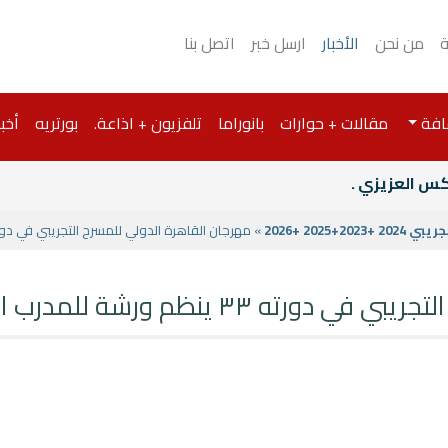
ة
من نحن
الأخبار
ارسل خبر
اتصل بنا
افة
مقالات + حوارات
بانوراما
تلفزيون + اذاعة.
بورتريه
أخبا
كس العزيزي .
2025 +2026
» مهرجان القاهرة الدولي للمسرح التجريبي في دورته ٣٣ ينظم ورشة للمدرب الإيطالي io Nardin
ة للمدرب الإيطالي ALESSIO NARDIN.