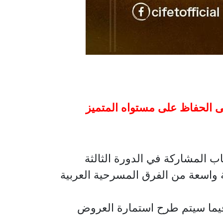
لى الحفاظ على مستواه المتميز
ب المشاركة في الدورة الثالثة
المقرر إقامتها خلال الفترة من 1 إلى 8 سبتمبر 2026، بمشاركة واسعة من الفرق المسرحية العربية
ان المهرجان أن آخر موعد لتلقي طلبات المشاركة هو الأول من فبراير 2026، فيما سيتم طرح استمارة العروض