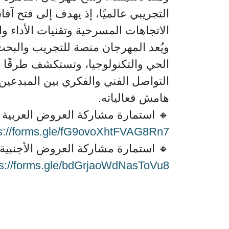
التجريبي عالميًا، إذ يهدف إلى فتح آ
الاتجاهات المسرحية وتقنيات الأداء و
ويُعد المهرجان منصة للتجريب والبحث
الحي والتكنولوجيا، وتستكشف طرقًا 
التواصل الفني والفكري بين المبدعين
هامش فعالياته.
🔸 استمارة مشاركة العروض العربية
ps://forms.gle/fG9ovoXhtFVAG8Rn7
🔸 استمارة مشاركة العروض الأجنبية
ps://forms.gle/bdGrjaoWdNasToVu8