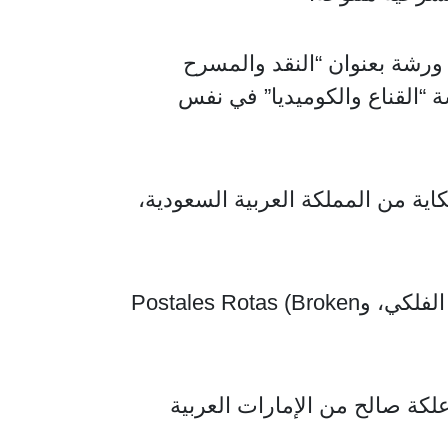
ورشة بعنوان “النقد والمسرح
ن إيطاليا ورشة “القناع والكوميديا” في نفس
ة من المملكة العربية السعودية،
وفي الثامنة مساءً تُقدَّم ثلاثة عروض متزامنة، هي: روضة العشاق من تونس على مسرح الفلكي، وPostales Rotas (Broken
رومانيا على مسرح الغد، وعلكة صالح من الإمارات العربية