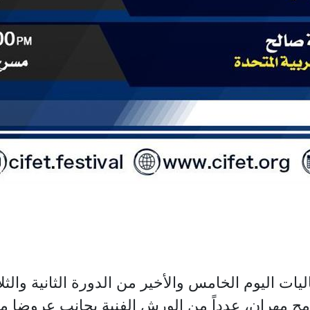
ليوم الأحد 7 سبتمبر 2025، فعاليات اليوم الخامس والأخير من الدورة ال
مح مهران، عدداً من الورش الفنية بجانب عروضا م