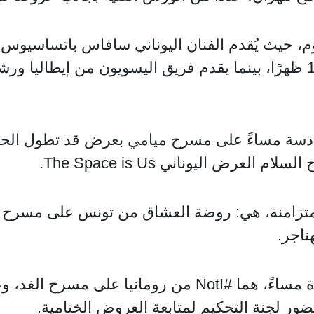
وم، حيث يُقدم الفنان اليوناني سافاس باتساسيوس 
المعاصر” من الساعة 11 صباحًا حتى 1 ظهرًا، بينما يقدم فريق اليسويون م
دسة مساءً على مسرح ميامي بعرض قد تطول الحكاي
رض اليوناني The Space is Us.
وتختتم الفعاليات بعرضين في العاشرة مساءً، هما #NotI من 
 لجنة التحكيم لمتابعة العروض الختامية.