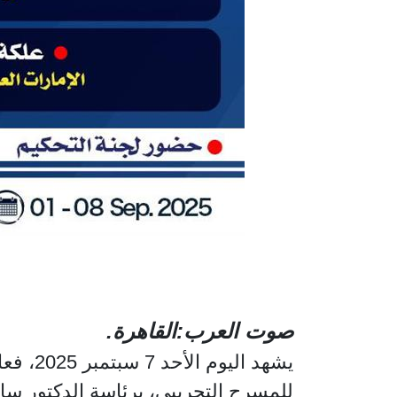
صوت العرب:القاهرة.
يشهد ا
للمسرح التجريبي، برئاسة الدكتور سا