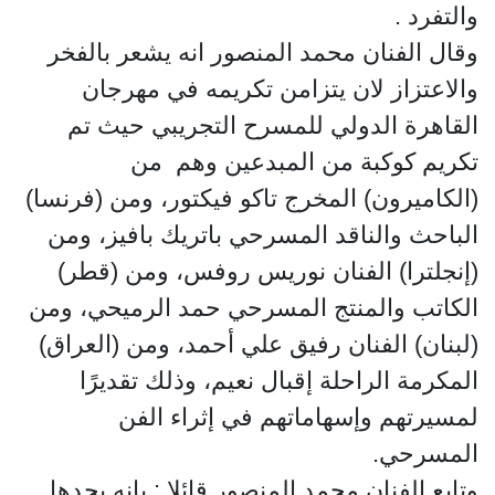
والتفرد .
وقال الفنان محمد المنصور انه يشعر بالفخر
والاعتزاز لان يتزامن تكريمه في مهرجان
القاهرة الدولي للمسرح التجريبي حيث تم
تكريم كوكبة من المبدعين وهم من
(الكاميرون) المخرج تاكو فيكتور، ومن (فرنسا)
الباحث والناقد المسرحي باتريك بافيز، ومن
(إنجلترا) الفنان نوريس روفس، ومن (قطر)
الكاتب والمنتج المسرحي حمد الرميحي، ومن
(لبنان) الفنان رفيق علي أحمد، ومن (العراق)
المكرمة الراحلة إقبال نعيم، وذلك تقديرًا
لمسيرتهم وإسهاماتهم في إثراء الفن
المسرحي.
وتابع الفنان محمد المنصور قائلا : بانه يجدها