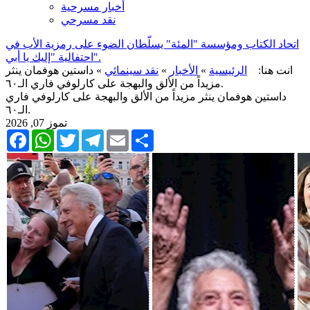
أخبار مسرحية
نقد مسرحي
اتحاد الكتاب ومؤسسة "المئة" يسلّطان الضوء على رمزية الأب في
احتفالية "إليك يا أبي".
انت هنا:
الرئيسية
»
الأخبار
»
نقد سينمائي
» داستين هوفمان ينثر
مزيداً من الألق والبهجة على كارلوفي فاري الـ٦٠.
داستين هوفمان ينثر مزيداً من الألق والبهجة على كارلوفي فاري
الـ٦٠.
2026 ,07 تموز
Facebook
WhatsApp
Twitter
Telegram
Email
Share