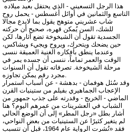
هذا الرجل التسعيني - الذي يحتفل بعيد ميلاده
التاسع والثمانين في أوائل أغسطس - يحمل روح
شاب عشريني متوهج يقول بما لايدع مجالا
للشك، السن يُمكن قهره، صحيح أن حركته
الجسدية تقول أن الشيخوخة تضع آثارها، لكن
حين يضحك ويتحرك، ويروح ويجيء ويشاكس،
وعندما ينطق بأفكاره الغنية العميقة ننسى
الوقت والعمر تماماً، ننسى أن جسده يمر في
مرحلة الشيخوخة. تصرفاته تقول أن السنوات
مجرد رقم يمكن تجاوزه.
وقد سُئل هوفمان - بدهشة - عن أسباب استمرار
الإعجاب الجماهيري بفيلم من ستينيات القرن
الماضي - الخريج - وقدرته على جذب جمهور من
الشباب في العشرينات من عمرهم اليوم؟ هنا
أشار بطل «رجل المطر» إلى أن الوضع الحالي
لم يتغير كثيرًا عن الستينيات من بعض النواحي،
فقد «نُشرت الرواية عام 1964، قبل أن تتسبب