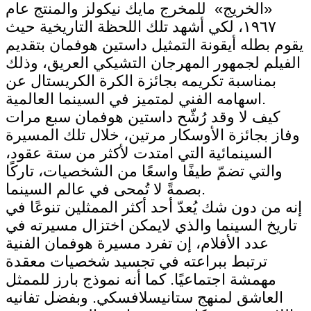
«الخريج» للمخرج مايك نيكولز والمنتج عام
١٩٦٧، لكي أشهد تلك اللحظة التاريخية حيث
يقوم بطله أيقونة التمثيل داستين هوفمان بتقديم
الفيلم لجمهور المهرجان التشيكي العريق، وذلك
بمناسبة تكريمه بجائزة الكرة الكريستال عن
اسهامه الفني لمتميز في السينما العالمية.
كيف لا وقد رُشّح داستين هوفمان سبع مرات
وفاز بجائزة الأوسكار مرتين، خلال تلك المسيرة
السينمائية التي امتدت لأكثر من ستة عقود،
والتي تضمّ طيفًا واسعًا من الشخصيات، تاركًا
بصمةً لا تُمحى في عالم السينما.
إنه من دون شك يُعدّ أحد أكثر الممثلين تنوعًا في
تاريخ السينما والذي لايمكن اختزال مسيرته في
عدد الأفلام، إن تفرد مسيرة هوفمان الفنية
ترتبط ببراعته في تجسيد شخصيات معقدة
مهمشة اجتماعيًا. كما أنه نموذج بارز للممثل
العاشق لمنهج ستانيسلافسكي. وبفضل تفانيه