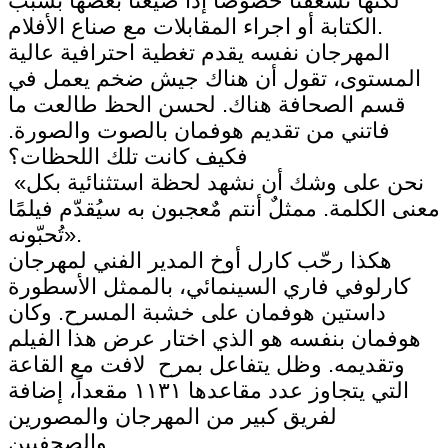
لكنها تسعفنا خصوصاً إذا ضيعنا بعضها بسبب
الكتابة أو اجراء المقابلات مع صناع الأفلام.
المهرجان نفسه يقدم تغطية احترافية عالية
المستوى، تقول أن هناك جيش ضخم يعمل في
قسم الصحافة هناك. لحسن الحظ طالعت ما
فاتني من تقديم هوفمان بالصوت والصورة.
فكيف كانت تلك اللحظات؟
«نحن على وشك أن نشهد لحظة استثنائية بكل
معنى الكلمة. ممثلٌ أنتم مٌعجبون به سيُقدّم فيلمًا
تُحبّونه».
هكذا رحّب كارل أوخ المدير الفني لمهرجان
كارلوفي فاري السينمائي، بالممثل الأسطورة
داستين هوفمان على خشبة المسرح. وكان
هوفمان بنفسه هو الذي اختار عرض هذا الفيلم
وتقديمه. وظل يتفاعل بمرح لافت مع القاعة
التي يتجاوز عدد مقاعدها ١١٣١ مقعداً، إضافة
لفريق كبير من المهرجان والمصورين
والصحفيين.