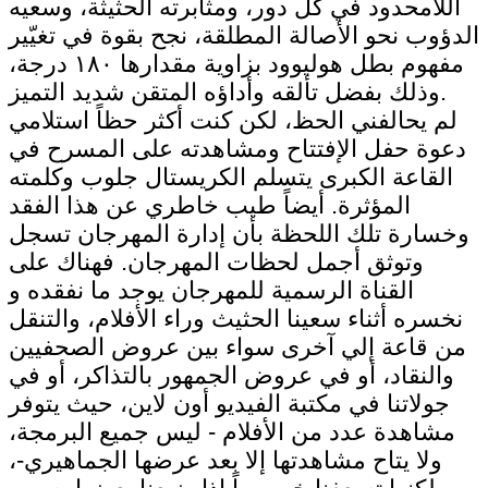
اللامحدود في كل دور، ومثابرته الحثيثة، وسعيه
الدؤوب نحو الأصالة المطلقة، نجح بقوة في تغيّير
مفهوم بطل هوليوود بزاوية مقدارها ١٨٠ درجة،
وذلك بفضل تألقه وأداؤه المتقن شديد التميز.
لم يحالفني الحظ، لكن كنت أكثر حظاً استلامي
دعوة حفل الإفتتاح ومشاهدته على المسرح في
القاعة الكبرى يتسلم الكريستال جلوب وكلمته
المؤثرة. أيضاً طيب خاطري عن هذا الفقد
وخسارة تلك اللحظة بأن إدارة المهرجان تسجل
وتوثق أجمل لحظات المهرجان. فهناك على
القناة الرسمية للمهرجان يوجد ما نفقده و
نخسره أثناء سعينا الحثيث وراء الأفلام، والتنقل
من قاعة إلي آخرى سواء بين عروض الصحفيين
والنقاد، أو في عروض الجمهور بالتذاكر، أو في
جولاتنا في مكتبة الفيديو أون لاين، حيث يتوفر
مشاهدة عدد من الأفلام - ليس جميع البرمجة،
ولا يتاح مشاهدتها إلا بعد عرضها الجماهيري-،