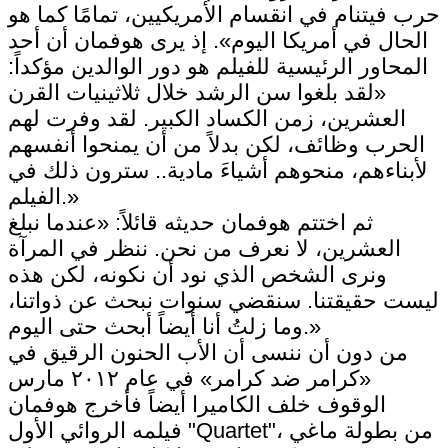
حرب فيتنام في انقسام الأمريكيين، تمامًا كما هو
الحال في أمريكا اليوم». إذ يرى هوفمان أن أحد
المحاور الرئيسية للفيلم هو دور الوالدين مؤكداً:
«لقد بلغوا سن الرشد خلال ثلاثينيات القرن
العشرين، زمن الكساد الكبير. لقد وفرت لهم
الحرب وظائف، لكن بدلاً من أن يمنحوا أنفسهم
لأبناءهم، منحوهم أشياءَ مادية.. سترون ذلك في
الفيلم.»
ثم اختتم هوفمان حديثه قائلاً: «عندما نبلغ
العشرين، لا نعرف من نحن. ننظر في المرآة
ونرى الشخص الذي نود أن نكونه، لكن هذه
ليست حقيقتنا. سنقضي سنوات نبحث عن ذواتنا،
وما زلتُ أنا أيضاً أبحث حتى اليوم.»
من دون أن ننسى أن الأب الحنون الرقيق في
«كرامر ضد كرامر» في عام ٢٠١٢ مارس
الوقوف خلف الكاميرا أيضاً فأخرج هوفمان
فيلمه الروائي الأول "Quartet"، من بطولة ماغي