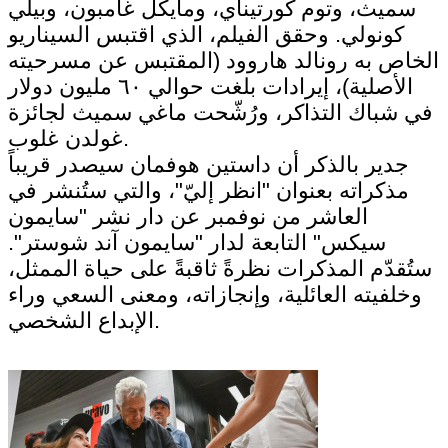
سميث، وتوم كورتيناي، ومايكل غامبون، وبيلي
كونولي. وحقق الفيلم، الذي اقتبس السيناريو
الخاص به رونالد هاروود (المقتبس عن مسرحيته
الأصلية)، إيرادات بلغت حوالي ٦٠ مليون دولار
في شباك التذاكر، ورُشّحت ماغي سميث لجائزة
غولدن غلوب.
جدير بالذكر أن داستين هوفمان سيصدر قريباً
مذكراته بعنوان "انظر إليّ"، والتي ستُنشر في
العاشر من نوفمبر عن دار نشر "سايمون
سيكس" التابعة لدار "سايمون آند شوستر".
ستُقدّم المذكرات نظرةً ثاقبةً على حياة الممثل،
وخلفيته العائلية، وإنجازاته، ومعنى السعي وراء
الإبداع الشخصي.