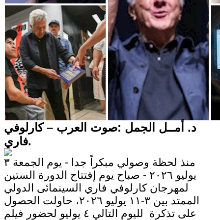
د. أمــل الجمل :صوت العرب – كارلوفي
فاري.
منذ لحظة وصولي مبكراً جدا - يوم الجمعة ٣
يوليو ٢٠٢٦ - صباح يوم إفتتاح الدورة الستين
لمهرجان كارلوفي فاري السينمائى الدولي
الممتد بين ٣-١١ يوليو ٢٠٢٦، حاولت الحصول
على تذكرة لليوم التالي ٤ يوليو لحضور فيلم