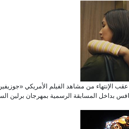
قب الإنتهاء من مشاهد الفيلم الأمريكي «جوزيفين»
هدته من بين ٢٢ فيلما تتنافس بداخل المسابقة الرسمية بمهرجان