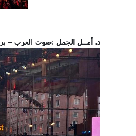
د. أمــل الجمل :صوت العرب – بر