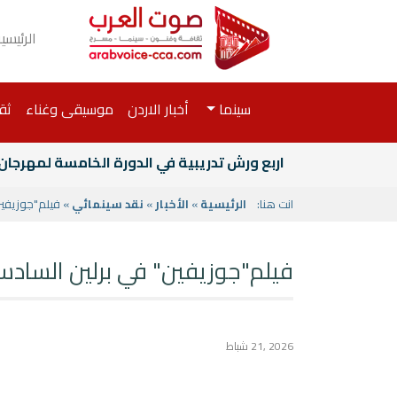
الرئيسي
سينما
أخبار الاردن
موسيقى وغناء
ثق
اربع ورش تدريبية في الدورة الخامسة لمهرجان 
انت هنا:
الرئيسية
»
الأخبار
»
نقد سينمائي
» فيلم"جوزيفين
فيلم"جوزيفين" في برلين الساد
2026 ,21 شباط