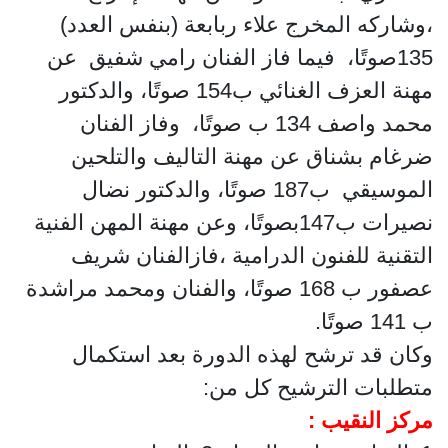
،وشاركه المخرج علاء ربابعة (بنفس العدد)
135صوتًا، فيما فاز الفنان رامي شفيق عن
مهنة العزف الغنائي ب154 صوتًا، والدكتور
محمد واصف 134 ب صوتًا، وفاز الفنان
ضرغام بشناق عن مهنة التاليف والتلحين
الموسيقي ب187 صوتًا، والدكتور نضال
نصيرات ب147بصوتًا، وعن مهنة المهن الفنية
التقنية للفنون الدرامية
،فازالفنان شريف
عصفور ب 168 صوتًا، والفنان ومحمد مراشدة
ب 141 صوتًا.
وكان قد ترشح لهذه الدورة بعد استكمال
متطلبات الترشيح كل من:
مركز النقيب :