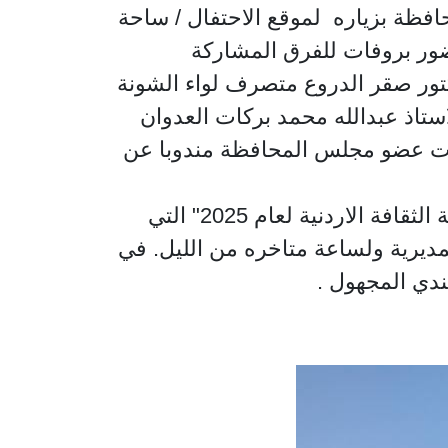
افظة بزياره لموقع الاحتفال / ساحة
ور بروفات للفرق المشاركة
كتور صقر الدروع متصرف لواء الشونة
ستاذ عبدالله محمد بركات العدوان
رات عضو مجلس المحافظة مندوبا عن
وقد بدات التجهيزات والتحضيرات النهائية لحفل اعلان واشهار "لواء الشونة الجنوبية مدينة الثقافة الاردنية لعام 2025" التي
مديرية ولساعة متاخره من الليل. في