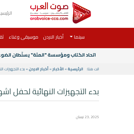
الرئيسي
سينما
أخبار الاردن
موسيقى وغناء
ثق
اتحاد الكتاب ومؤسسة "المئة" يسلّطان الضوء ع
انت هنا:
الرئيسية
»
الأخبار
»
أخبار الاردن
» بدء التجهيزات النه
بدء التجهيزات النهائية لحفل اشهار ل
2025 ,23 نيسان