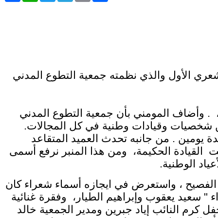
ري الأول والذي نظمته جمعية التطوع المدني
ية، . وأضاف المومني بأن جمعية التطوع المدني
 من شخصيات وقيادات وطنية في كل المجالات.
مومني كلمته " يأتي هذا المهرجان ضمن مشاريع لواء بني عبيد لواء الثقافة الأردني ٢٠٢٦ لمدة يومين . من جانبه تحدث العميد المتقاعد
ت القيادة الحكيمة، ومن هذا المنبر نرفع أسمى
عياد الوطنية.
 الفصيح ، واستعرض في ايجازه أسماء شعراء كان
ء " سعيد يعقوب وإبراهيم الطيار، وفقرة غنائية
 كرم النائب إياد جبرين ومدير الجمعية خالد