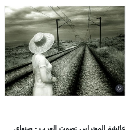
عائشة المحرابي :صوت العرب - صنعاء.