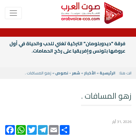
فرقة "ديدوبلومان" التركية تغني للحب والحياة في أول
عروضها بتونس وإفريقيا على ركح الحمامات.
انت هنا:
الرئيسية
»
الأخبار
»
شعر - نصوص
» زهو المسافات .
زهو المسافات .
2026 ,31 أيار
acebook
WhatsApp
Twitter
Telegram
Email
Share