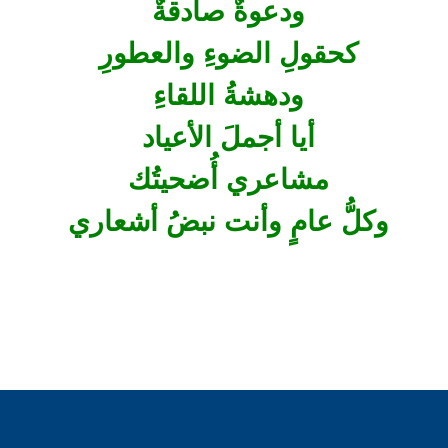
ودعوةٌ صادقةٌ
كحقولِ الضوءِ والعطورِ
ودهشةُ اللقاءِ
أيا أجملَ الأعياد
مشاعري أُضحيتُك
وكلُّ عامٍ وأنت نبضُ أشعاري