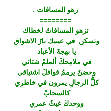
زهو المسافات .
========
تزهو المسافاتُ لخطاك
وتسكن في عينيك نارُ الاشواق
يا بهجةَ الأعياد
في ملامِحكَ ألملمُ شتاتي
وحضنٌ يرممُ قوافلَ اشتياقي
كلُّ الرجالِ يمرون في خاطري
كالسحابْ
ووحدكَ غيثُ عمري