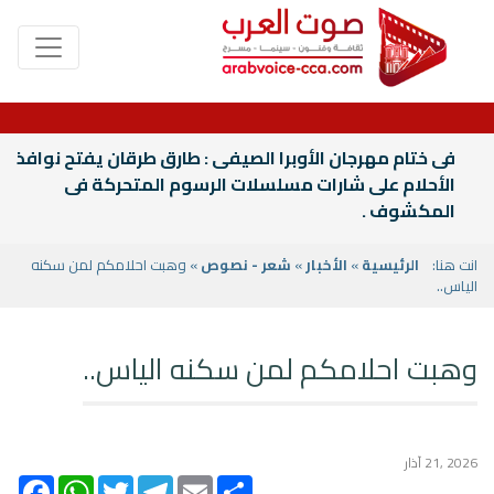
فى ختام مهرجان الأوبرا الصيفى : طارق طرقان يفتح نوافذ
الأحلام على شارات مسلسلات الرسوم المتحركة فى
المكشوف .
انت هنا:
الرئيسية
»
الأخبار
»
شعر - نصوص
» وهبت احلامكم لمن سكنه
الياس..
وهبت احلامكم لمن سكنه الياس..
2026 ,21 آذار
acebook
WhatsApp
Twitter
Telegram
Email
Share