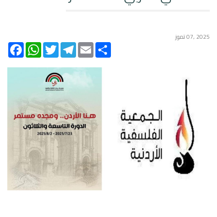
2025 ,07 تموز
acebook
WhatsApp
Twitter
Telegram
Email
Share