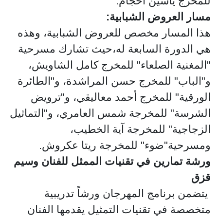
للمخرج ياسين أحجام.
مسار العروض الشبابية:
هذا المسار مخصص للعروض الشبابية، وهذه
هي الدورة السابعة له،حيث تشارك مسرحية
"المغنية الصلعاء" للمخرج كامل الشاويش،
و"الباب" للمخرج حسن المراشدة، و"الطائرة
الورقية" للمخرج أحمد معاليقي، و"ترويض
الشرسة" للمخرجة شمس العامري، و"التماثيل
الزجاجية" للمخرجة آية الخطيب،
ومسرحية"ضوء" للمخرجة ريتا عكروش.
ورشة تمارين في تقنيات الممثل للفنان وسيم
قزق
يتضمن برنامج المهرجان ورشاً تدريبية
متخصصة في تقنيات التمثيل يقدمها الفنان