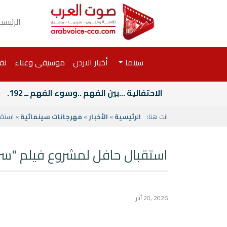
الرئيسي
سينما
أخبار الاردن
موسيقى وغناء
ثق
الاحتفالية ...بين الفهم ..وسوء الفهم ــ 192.
 في "كان".
مهرجانات سينمائية
»
الأخبار
»
الرئيسية
انت هنا:
استقبال حافل لمشروع "FANTASTIC 7" في "كان".
2026 ,20 أيار