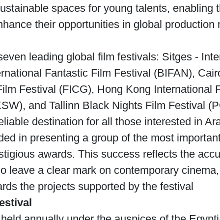
sustainable spaces for young talents, enabling 
hance their opportunities in global production 
seven leading global film festivals: Sitges - Int
ational Fantastic Film Festival (BIFAN), Cairo
Film Festival (FICG), Hong Kong International 
SW), and Tallinn Black Nights Film Festival (P
liable destination for all those interested in A
ed in presenting a group of the most important
stigious awards. This success reflects the accur
 who leave a clear mark on contemporary cinema
ards the projects supported by the festival.
estival
s held annually under the auspices of the Egypti