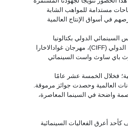
" الحضور تتويجًا لجهودنا المستمرة
ساحات مستدامة للمواهب الشابة
رصهم في أسواق الإنتاج العالمية
وتضم مبادرة Fantastic 7  بكتالونيا
(SITGES)، مهرجان بوتشون الدولي لأفلام الخيال (BIFAN)، مهرجان القاهرة السينمائي الدولي (CIFF)، مهرجان غوادالاخارا
السينمائي الدولي (FICG)، مهرجان هونغ كونغ السينمائي الدولي (HKIFF)، ي
ية؛ فخلال الخمسة عشر عامًا
انات العالمية وحصدت جوائز مرموقة
بصمة واضحة في السينما المعاصرة
ف كأحد أعرق الفعاليات السينمائية