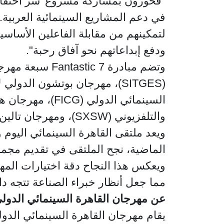
فخورون بمشاركة مشروع 'سر اختفاء با
في دعم المشاريع السينمائية العربي
لتمكينهم من مقابلة الفاعلين الأساسيي
ودفع إبداعاتهم نحو آفاق رحبة".
سبعة مهرجانات 
والتلفزيوني (SXSW)، ومهرجان تالين بلاك نايتس السينمائي (PÖFF).
ويعد ملتقى القاهرة السينمائي اليوم 
الماضية، نجح الملتقى في تقديم مج.
ويعكس هذا النجاح دقة اختيارات ال،
مما جعل أنظار خبراء الصناعة تتجه دا.
عن مهرجان القاهرة السينمائي الدول
يقام مهرجان القاهرة السينمائي الدول