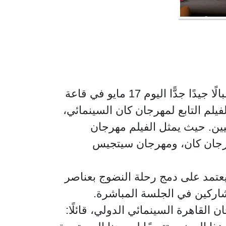
شهدت جلسة العرض المباشرة لمشروع فيلم "سر اختفاء بابا" للمخرجة راندا علي، استقبالًا جيدًا جدًّا اليوم 17 مايو في قاعة
(Palais K) مة على هامش سوق الفيلم التابع لمهرجان كان السينمائي
ين. حيث يمثل الفيلم مهرجان
هرجان كان، ومهرجان سيتجيس
يعتمد على دمج رحلة النضوج بعناصر
لمشاركين في الجلسة المباشرة
 القاهرة السينمائي الدولي، قائلًا