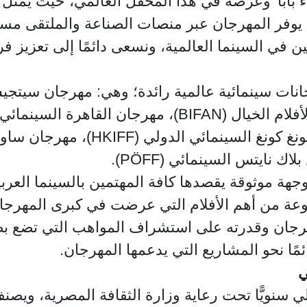
با' وعرضه في هذا المحفل العالمي، حيث يمثل هذا
ة. يوفر المهرجان عبر منصات الصناعة والملتقى م
ن في السينما العالمية، ونسعى دائمًا إلى تعزيز ف
سينمائية عالمية رائدة؛ وهي: مهرجان سيتجيس السينمائي الدولي
مهرجان ساوث باي ساوث واست السينمائ
وجهة موثوقة يقصدها كافة المهتمين بالسينما العرب
موعة من أهم الأفلام التي عرضت في كبرى المهرج
مهرجان وقدرته على استشراف المواهب التي تضع 
ئمًا نحو المشاريع التي يدعمها المهرجان
ي
ي سنويًّا تحت رعاية وزارة الثقافة المصرية، ويصن