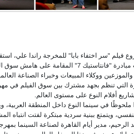
بمدينة كان، ضمن فعاليات مبادرة "فانتاستيك 7" المقا،
موزعين ووكلاء المبيعات وخبراء الصناعة العالمي
درة التي تنظم بجهد مشترك بين سوق الفيلم في م
مشاريع أفلام النوع على مستوى العالم
ملحوظًا في سينما النوع داخل المنطقة العربية، و
لنفسي، ويتمتع ببنية سردية مبتكرة لفتت انتباه ا
لرحيم، مدير أيام القاهرة لصناعة السينما بمهرجان