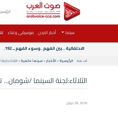
الرئيسي
سينما
أخبار الاردن
موسيقى وغناء
ثق
الاحتفالية ...بين الفهم ..وسوء الفهم ــ 192.
انت هنا:
الرئيسية
»
الأخبار
»
سينما عالمية
» الثلاثاء:لجنة 
الثلاثاء:لجنة السينما /شومان... ت
2026 ,28 حزيران