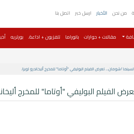
ة
من نحن
الأخبار
ارسل خبر
اتصل بنا
افة
مقالات + حوارات
بانوراما
تلفزيون + اذاعة.
بورتريه
أخبا
السينما /شومان... تعرض الفيلم البوليفي "أوتاما" للمخرج أليخاندرو لويزا.
عرض الفيلم البوليفي "أوتاما" للمخرج أليخاندر