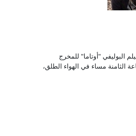
لسينما في مؤسسة عبد الحميد شومان، يوم بعد غد الثلاثاء، 30-6-2026 الفيلم البوليفي "أوتاما" للمخرج
ة الثامنة مساء في الهواء الطلق،