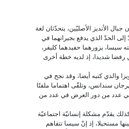
ال الأنديز الأصليّين، يتحدّثان لغة
 إلى الحدّ الذي يدفع بجيرانهما في
جته سيسا، يزورهما حفيدهما كليفر،
ي رفضا شديدا، إذ لديه خطة أخرى
 لويزا والذي كتبه أيضا، وقد نجح في
جان سندانس، وتلقّى اهتماما ملفتًا
 في عدد من دور العرض في عدد من
لك يقدّم مشكلة إنسانيّة اجتماعيّة
ينها مستحيلا، إذ إنّ سيسا تتفاهم