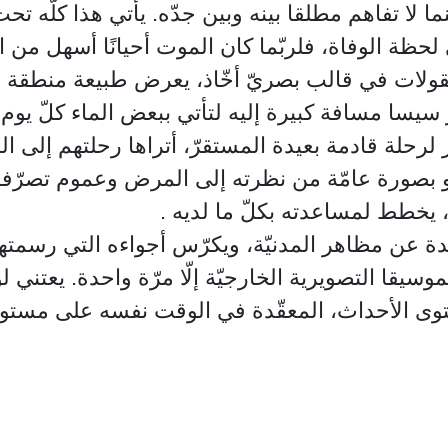
نما لا تفاهم مطلقا بينه وبين جدّه. يأتي هذا كلّه ت
لحظة الوفاة، فلربّما كان الموت أحيانًا أسهل من ال
مقولات في قالب بصريّ أخّاذ، يعرض طبيعة منطقة أل
ير سيسا مسافة كبيرة إليه لتأتي ببعض الماء كلّ يوم. 
رحلة قادمة بعيدة المستقرّ، أتراها رحلتهم إلى الم
بصورة عامّة من نظرته إلى المرض وعموم تصرّفاته،
، يخطط لمساعدته بكلّ ما لديه .
بعيدة عن مظاهر المدنيّة، ويكرّس أجواءه التي رسمت
يقا التصويرية الخارجيّة إلّا مرّة واحدة. يعتني 
وى الأحداث، المعقّدة في الوقت نفسه على مستوى