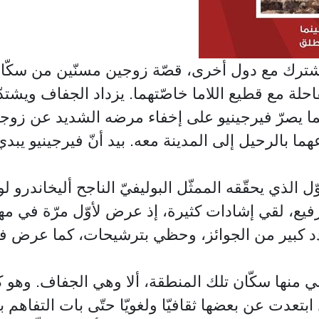
مشترك مع دول أخرى، قصّة زوجين مسنّين من سكّان جب
احلة مع قطيع اللاما خاصّتهما. يزداد الجفاف ويشتدّ
بينما يصرّ فيرجينيو على إخفاء مرضه الشديد عن زو
 بالرحيل إلى المدينة معه. بيد أنّ فيرجينيو يبد
أوّل الذي يحقّقه الممثّل البوليفيّ الناجح أليخاندرو
يع، لقي إشادات كثيرة، إذ عرض لأوّل مرّة في مهر
 بعدد كبير من الجوائز، وحظي بترشيحات، كما عرض
ي منها سكّان تلك المنطقة، ألا وهي الجفاف. وهو كذ
 ابتعدت عن بعضها ثقافيّا ولغويّا حتّى بات التفاهم ب