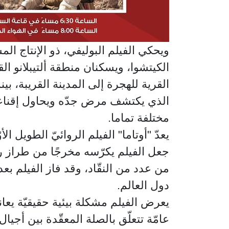
ويحكي الفيلم البوليفي، ذو الإنتاج ال
الكيتشوا، ويسكنان منطقة ألتيبلانو الق
القرية للهجرة إلى المدينة القريبة، 
الذي يكتشف مرض جدّه ويحاول إقناعهما
مختلفة تماما.
يعدّ "أوتاما" الفيلم الروائيّ الطويل ال
جعل الفيلم يكرّسه مخرجًا من طراز رف
من عدد من النقّاد، وقد فاز الفيلم
دول العالم.
يعرض الفيلم مشكلة بيئية حقيقيّة يعان
عامّة تتعلّق بالصلة المعقّدة بين أجيال