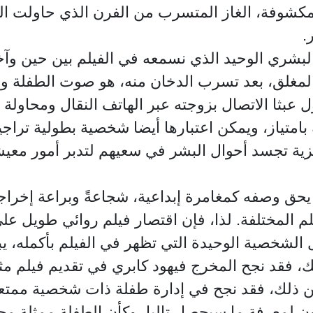
مكشوفة، الغاز المتسرب من الفرن الذي حاولت الط
ر.
لبشري الوحيد الذي نسمعه في الفيلم بين حين وآخر
 المغلق، بعد تسرب الدخان منه، هو صوت الطفلة و
بثا الاتصال بزوجته عبر الهاتف النقال ومحاولة "بي
امتياز، ويمكن اعتبارها أيضا شخصية بطولية تراج
مزية تجسد أحوال البشر في سعيهم لتدبر أمور مع
ي يحق وصفه كمغامرة إبداعية، شجاعةً وبراعة إخرا
لم المختلفة. لذا، فإن اقتصار فيلم روائي طويل ع
خصية الوحيدة التي تظهر في الفيلم بأكمله، يبدو 
 ذلك، فقد نجح المخرج فيهود كابري في تقديم فيلم 
ن ذلك، فقد نجح في إدارة طفلة ذات شخصية ممتعة
ون لمعرفة ما سيحصل تاليا، وكأن الطفلة ممثلة مح