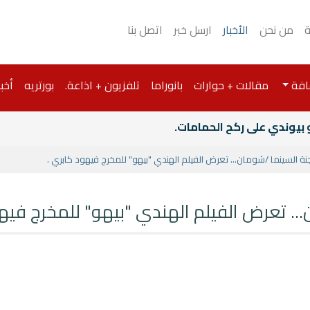
ة
من نحن
الأخبار
ارسل خبر
اتصل بنا
افة
مقالات + حوارات
بانوراما
تلفزيون + اذاعة.
بورتريه
أخبا
و بيوندي على ركح الحمامات.
لجنة السينما /شومان... تعرض الفيلم الهندي "بيهو" للمخرج فيهود كابري .
ن... تعرض الفيلم الهندي "بيهو" للمخرج فيه