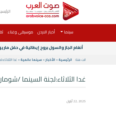
الرئيسي
سينما
أخبار الاردن
موسيقى وغناء
ثق
أنغام الجاز والسول بروح إيطالية في حفل ماري
انت هنا:
الرئيسية
»
الأخبار
»
سينما عالمية
» غدا الثلاثاء:
غدا الثلاثاء:لجنة السينما /شوما
2025 ,22 أيلول