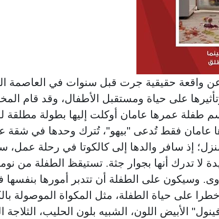
 "بيهو" (2016)، مقتبس عن واقعة حقيقية جرت قبل سنوات في الع
وتأثيرها على حياة ومستقبل الأطفال، وقد قام المخ
م طفلة عمرها عامان أوكلت إليها بطولة مطلقة ل
امان فقط تُدعى "بيهو"، تُترك وحدها في شقة عائ
المنزل؛ إذ سافر والدها إلى كالكوتا في رحلة عمل،
دة لا تدرك أنها بجوار جثة. تستيقظ الطفلة من نومه
وى. وسيكون على الطفلة أن تتدبر أمورها بنفسها ف
 خطرا على حياة الطفلة، مثل المكواة الموصولة ب
ول" الأبيض اللون، الشبيه بلون الحليب، الثلاجة ال