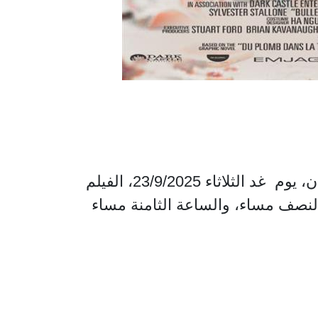
ضمن عروضها الأسبوعية الكمنتظمة، تعرض لجنة السينما في مؤسسة عبد الحميد شومان، يوم غد الثلاثاء 23/9/2025، الفيلم
النصف مساء، والساعة الثامنة مساء