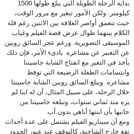
بداية الرحلة الطويلة التي يبلغ طولها 1500
كيلومتر. ولكن الأمور تتغير مع مرور الوقت،
حيث تتعمق أواصر العلاقة بين الاثنين رغم قلة
الكلام بينهما طوال عرض قصة الفيلم وغياب
الموسيقى التصويرية. ورغم عجز السائق روبين
عن التعبير عن مشاعره بادىء الأمر، فإن ذلك
يأخذ في التغير مع انفتاح الشابة جاسينتا
وابتسامات الطفلة الرضيعة التي توقظ
مشاعره. ويبلغ السائق روبين الشابة جاسينتا
خلال الرحلة، على سبيل المثال، أن له ابنا لم
يره منذ ثماني سنوات، وتبلغه جاسينتا من
جانبها بأن ابنتها أناهي بدون أب.
ومع أن سيناريو الفيلم يشتمل على عدة أحداث
تقع خارج الشاحنة، كالتوقف عند عبور الحدود