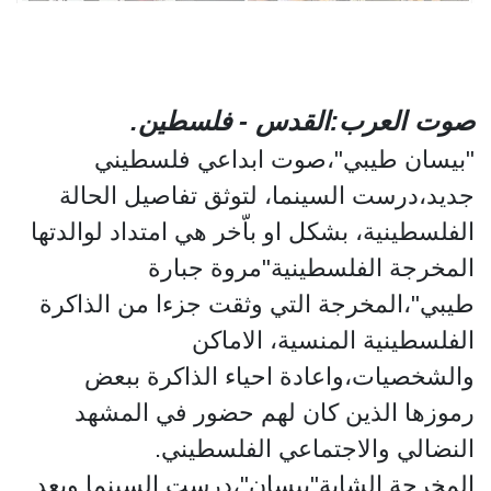
صوت العرب:القدس - فلسطين.
"بيسان طيبي"،صوت ابداعي فلسطيني
جديد،درست السينما، لتوثق تفاصيل الحالة
الفلسطينية، بشكل او باّخر هي امتداد لوالدتها
المخرجة الفلسطينية"مروة جبارة
طيبي"،المخرجة التي وثقت جزءا من الذاكرة
الفلسطينية المنسية، الاماكن
والشخصيات،واعادة احياء الذاكرة ببعض
رموزها الذين كان لهم حضور في المشهد
النضالي والاجتماعي الفلسطيني.
المخرجة الشابة"بيسان"،درست السينما وبعد