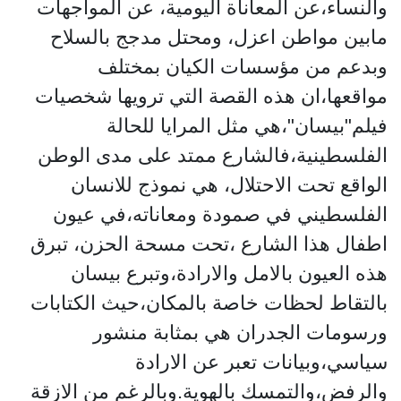
والنساء،عن المعاناة اليومية، عن المواجهات
مابين مواطن اعزل، ومحتل مدجج بالسلاح
وبدعم من مؤسسات الكيان بمختلف
مواقعها،ان هذه القصة التي ترويها شخصيات
فيلم"بيسان"،هي مثل المرايا للحالة
الفلسطينية،فالشارع ممتد على مدى الوطن
الواقع تحت الاحتلال، هي نموذج للانسان
الفلسطيني في صمودة ومعاناته،في عيون
اطفال هذا الشارع ،تحت مسحة الحزن، تبرق
هذه العيون بالامل والارادة،وتبرع بيسان
بالتقاط لحظات خاصة بالمكان،حيث الكتابات
ورسومات الجدران هي بمثابة منشور
سياسي،وبيانات تعبر عن الارادة
والرفض،والتمسك بالهوية.وبالرغم من الازقة