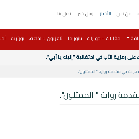
ة
من نحن
الأخبار
ارسل خبر
اتصل بنا
افة
مقالات + حوارات
بانوراما
تلفزيون + اذاعة.
بورتريه
أخبا
لى رمزية الأب في احتفالية "إليك يا أبي".
: قراءة في مقدمة رواية " الممثلون".
قدمة رواية " الممثلون".