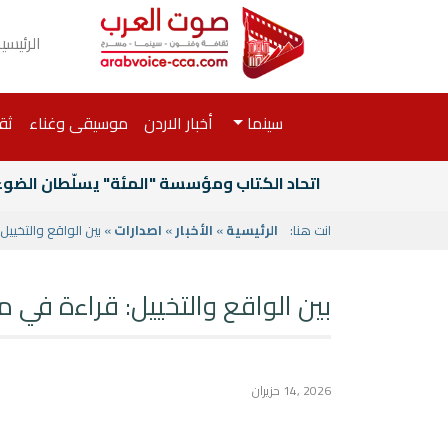
الرئيسي
سينما
أخبار الاردن
موسيقى وغناء
ثق
اتحاد الكتاب ومؤسسة "المئة" يسلّطان الضوء ع
انت هنا:
الرئيسية
»
الأخبار
»
اصدارات
» بين الواقع والتخييل
بين الواقع والتخييل: قراءة في م
2026 ,14 حزيران