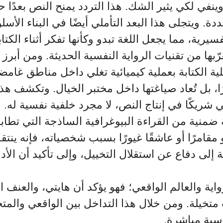
في لكي يثير الشك. هذا التردد يمنح النص بعدًا حداثيً
دة. ويتجلى هذا البعد التأملي أيضًا في البناء الأس
رية، مما يجعل اللغة تبدو وكأنها تفكر أثناء الكتاب
ّبها من تقنيات الرواية النفسية الحديثة. ومن أبرز
ية الكتابة بعملية كيميائية تغلي داخل مناطق غا
ا، بل تُعاد صياغتها داخل مختبر الخيال. وتكشف هذه ا
ي شريكًا في إنتاج النص، لا مجرد خلفية نفسية له.
منية من القراءة البيوغرافية الساذجة التي تطابق
و مقامرًا أو عاشقًا غيورًا بسبب شخصياته، فإنه ينت
ة إلى دفاع عن استقلال التخييل، وإلى تأكيد أن الأ
اية والعالم الواقعي؛ فهو يؤكد أن هايتي، والعنف ا
تخيلة. ومن خلال هذا التداخل بين الواقعي والمتخ
اسية مباشرة.