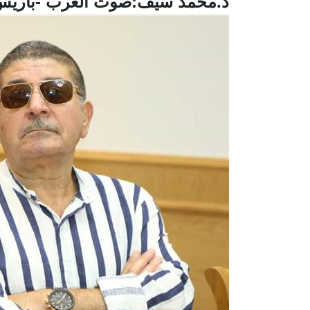
د.محمد سيف:صوت العرب -باريس