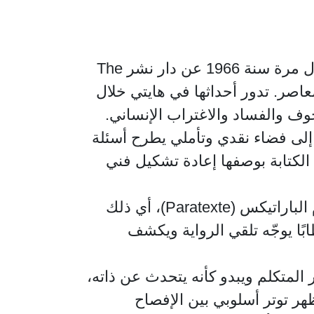
تُعد رواية الممثلون The Comedians للكاتب البريطاني غراهام غرين ، التي نُشرت لأول مرة سنة 1966 عن دار نشر The
ي المعاصر. تدور أحداثها في هايتي خلال
وف والفساد والاغتراب الإنساني.
 إلى فضاء نقدي وتأملي يطرح أسئلة
الكتابة بوصفها إعادة تشكيل فني
يمكن قراءة هذه المقدمة بوصفها "عتبة نصية" بالمعنى الذي يمنحه غراهام غرين لمفهوم الباراتيكس (Paratexte)، أي ذلك
ًا يوجّه تلقي الرواية ويكشف
المتكلم ويبدو كأنه يتحدث عن ذاته،
هر توتر أسلوبي بين الإفصاح