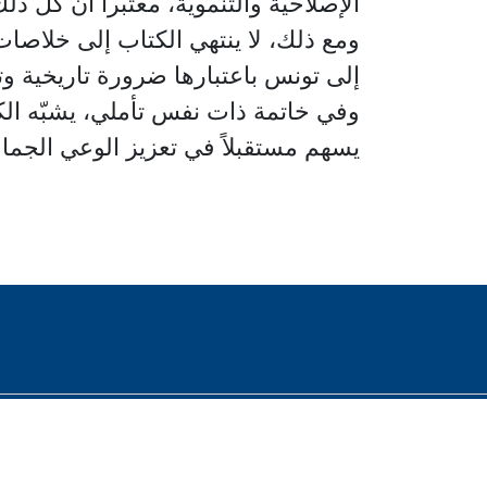
الإصلاحية والتنموية، معتبراً أن كل ذ
ومع ذلك، لا ينتهي الكتاب إلى خلاصات
إلى تونس باعتبارها ضرورة تاريخية وت
وفي خاتمة ذات نفس تأملي، يشبّه الكا
يسهم مستقبلاً في تعزيز الوعي الجماع
2023 © جميع الحقوق محفوظة - صوت العرب للسينما والثقافة والفنون