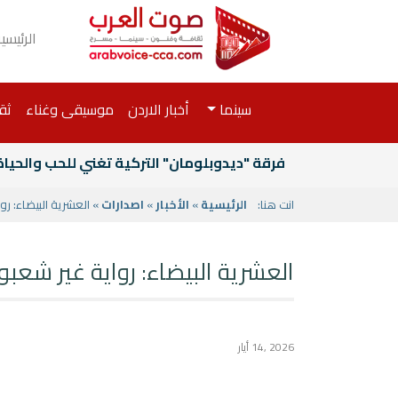
الرئيسي
سينما
أخبار الاردن
موسيقى وغناء
ثق
فرقة "ديدوبلومان" التركية تغني للحب والحيا
انت هنا:
الرئيسية
»
الأخبار
»
اصدارات
» العشرية البيضاء: رو
العشرية البيضاء: رواية غير شعب
2026 ,14 أيار