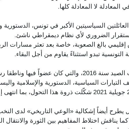
 المعادلة لا المعادلة كلها.
لعائلتين السياسيتين الأكبر في تونس، الدستورية وا
استقرار الضروري لأي نظام ديمقراطي ناشئ.
قليمي بالغ الصعوبة، خاصة بعد تعثر مسارات الرب
لتونسية تبدو استثناءً يقاوم من أجل البقاء.
يرى شوكات أن سقوط حكومة الحبيب الصيد سنة 2016، والتي ك
التيارات السياسية، الدستورية والإسلامية واليسا
ويعتبر أن انتخابات 2019 ثم أحداث 25 جويلية 2021 شكّلت ذروة ه
ل يطرح أيضاً إشكالية «الوعي التاريخي» لدى الن
. كما يناقش اختلاط المفاهيم بين الثورة والانتقال 