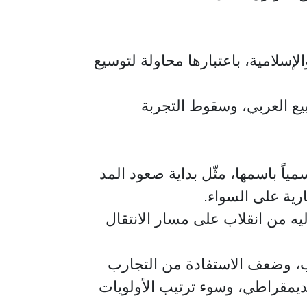
لإسلامية، باعتبارها محاولة لتوسيع
يع العربي، وسقوط التجربة
ان عضواً فيها وناطقا رسمياً باسمها، مثّل بداية صعود المد
رية على السواء.
ذا التحول، بما انتهى إليه من انقلاب على مسار الانتقال
خب، وضعف الاستفادة من التجارب
الديمقراطي، وسوء ترتيب الأولويات