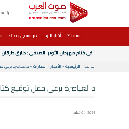
الرئيسي
سينما
أخبار الاردن
موسيقى وغناء
ثق
فى ختام مهرجان الأوبرا الصيفى : طارق طرقان
انت هنا:
الرئيسية
»
الأخبار
»
اصدارات
» د.العياصرة يرعي حف
د.العياصرة يرعي حفل توقيع كتاب
2026 ,04 شباط