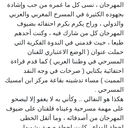
المهرجان ، نسى كل ما غمره من حب وإشادة
بجهوده الكثيرة في المسرح المغربي والعربي
والدولي ، وراح يكرم بكرم احتفائه بضيوف
المهرجان كل من شارك فيه ، وكنت أحدهم
طبعا ، حيث قدمني في الندوة الفكرية التي
حملت عنوان ( الوضع الاعتباري للفنان
المسرحي في وطننا العربي ) كما قدم قراءة
احتفائية بكتابي ( صرخات في وجه النقد
المميت ) مساء تدشينه بقاعة مركز ابن امسيك
المسرحي .
هكذا هو النفالي .. وكأني به لا يغفو إلا ليصحو
على مهمة مسرحية وعيناه قلقتان على ضيوف
المهرجان من أصدقائه ، وما أثقل الخطى
لحظة الوداع ، كانت لحظة صعبة يشوبها