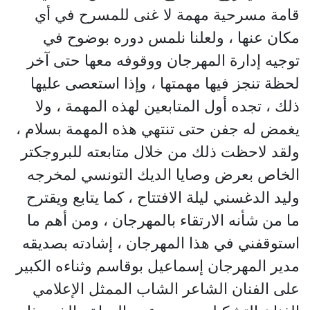
قامة مسرحية مهمة لا غنى للمسرح في أي
مكان عنها ، ولعلنا نلمس دوره بوضوح في
توجيه إدارة المهرجان ووقوفه معها حتى آخر
لحظة تنجز فيها مهمتها ، وإذا استعصى عليها
ذلك ، تجده أول المتابعين لهذه المهمة ، ولا
يغمض له جفن حتى تنتهي هذه المهمة بسلام ،
ولقد لاحظت ذلك من خلال متابعته للبروجكتر
الخاص بعرض وصايا الديك التونسي لمخرجه
وليد الدغسني ليلة الافتتاح ، كما يتابع ويقترح
ما من شأنه الارتقاء بالمهرجان ، ومن أهم ما
استوقفني في هذا المهرجان ، إشادته بصديقه
مدير المهرجان إسماعيل بوقاسم وثناءه الكبير
على الفنان الشاعر الشاب الممثل الإعلامي