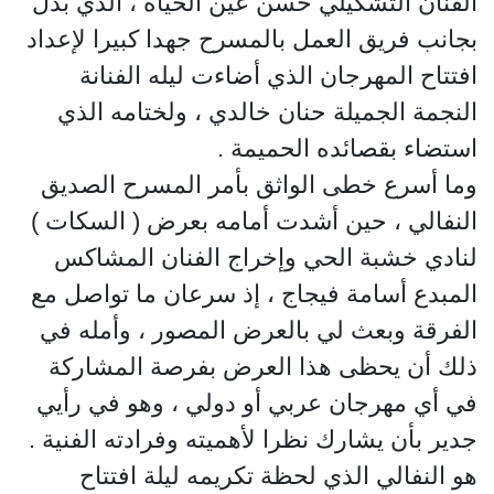
الفنان التشكيلي حسن عين الحياة ، الذي بذل
بجانب فريق العمل بالمسرح جهدا كبيرا لإعداد
افتتاح المهرجان الذي أضاءت ليله الفنانة
النجمة الجميلة حنان خالدي ، ولختامه الذي
استضاء بقصائده الحميمة .
وما أسرع خطى الواثق بأمر المسرح الصديق
النفالي ، حين أشدت أمامه بعرض ( السكات )
لنادي خشبة الحي وإخراج الفنان المشاكس
المبدع أسامة فيجاج ، إذ سرعان ما تواصل مع
الفرقة وبعث لي بالعرض المصور ، وأمله في
ذلك أن يحظى هذا العرض بفرصة المشاركة
في أي مهرجان عربي أو دولي ، وهو في رأيي
جدير بأن يشارك نظرا لأهميته وفرادته الفنية .
هو النفالي الذي لحظة تكريمه ليلة افتتاح